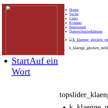
Home
Suche
Links
Kontakt
Impressum
Datenschutzerklärung
k_klaenge_glocken_mehl
Start
Auf ein
Wort
topslider_klae
k_klaenge_g