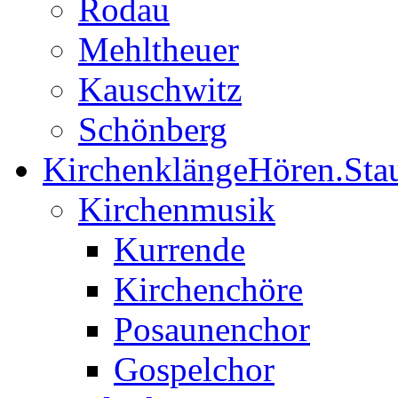
Rodau
Mehltheuer
Kauschwitz
Schönberg
Kirchenklänge
Hören.Sta
Kirchenmusik
Kurrende
Kirchenchöre
Posaunenchor
Gospelchor