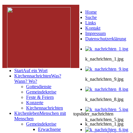
Home
Suche
Links
Kontakt
Impressum
Datenschutzerklärung
k_nachrichten_1.jpg
Start
Auf ein Wort
Kirchennachrichten
Was?
k_nachrichten_9.jpg
Wann? Wo?
Gottesdienste
Gemeindekreise
Feste & Feiern
k_nachrichten_8.jpg
Konzerte
Kirchennachrichten
Kirchenleben
Menschen mit
topslider_nachrichten
Menschen
k_nachrichten_5.jpg
Gemeindekreise
k_nachrichten_1.jpg
Erwachsene