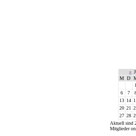
«
J
M
D
6
7
13
14
1
20
21
2
27
28
2
Aktuell sind 
Mitglieder on