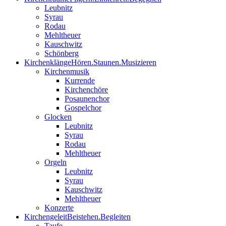
Leubnitz
Syrau
Rodau
Mehltheuer
Kauschwitz
Schönberg
Kirchenklänge
Hören.Staunen.Musizieren
Kirchenmusik
Kurrende
Kirchenchöre
Posaunenchor
Gospelchor
Glocken
Leubnitz
Syrau
Rodau
Mehltheuer
Orgeln
Leubnitz
Syrau
Kauschwitz
Mehltheuer
Konzerte
Kirchengeleit
Beistehen.Begleiten
Taufe